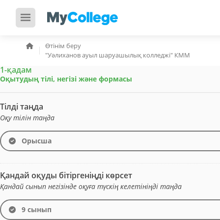
Өтінім беру
"Уәлиханов ауыл шаруашылық колледжі" КММ
1-қадам
Оқытудың тілі, негізі және формасы
Тілді таңда
Оқу тілін таңда
Орысша
Қандай оқуды бітіргеніңді көрсет
Қандай сынып негізінде оқуға түскің келетініңді таңда
9 сынып