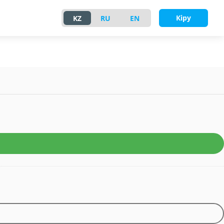
Кіру
KZ
RU
EN