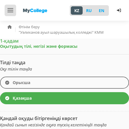
KZ
RU
EN
Өтінім беру
"Уәлиханов ауыл шаруашылық колледжі" КММ
1-қадам
Оқытудың тілі, негізі және формасы
Тілді таңда
Оқу тілін таңда
Орысша
Қазақша
Қандай оқуды бітіргеніңді көрсет
Қандай сынып негізінде оқуға түскің келетініңді таңда