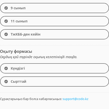
9 сынып
11 сынып
ТжКББ-ден кейін
Оқыту формасы
Оқудың қай түрінде оқығың келетініңді таңда.
Күндізгі
Сырттай
Сұрақтарыңыз бар болса хабарласыңыз:
support@codo.kz