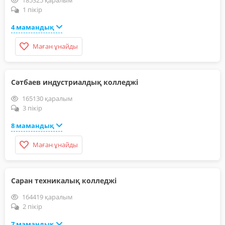
185325 қаралым
1 пікір
4 мамандық
Маған ұнайды
Сәтбаев индустриалдық колледжі
165130 қаралым
3 пікір
8 мамандық
Маған ұнайды
Саран техникалық колледжі
164419 қаралым
2 пікір
7 мамандық