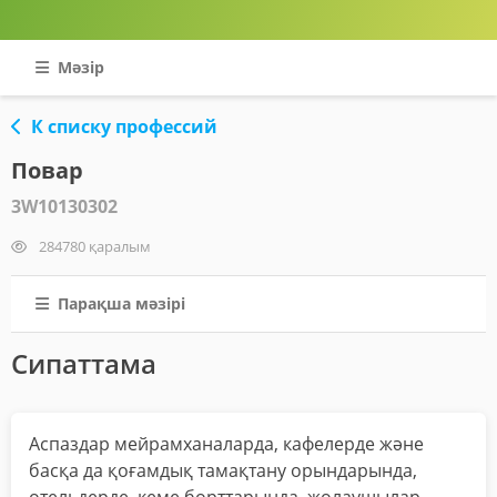
Мәзір
К списку профессий
Повар
3W10130302
284780 қаралым
Парақша мәзірі
Сипаттама
Аспаздар мейрамханаларда, кафелерде және
басқа да қоғамдық тамақтану орындарында,