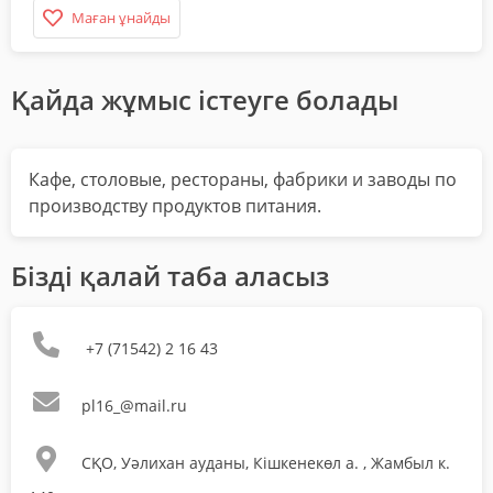
Маған ұнайды
Қайда жұмыс істеуге болады
Кафе, столовые, рестораны, фабрики и заводы по
производству продуктов питания.
Бізді қалай таба аласыз
+7 (71542) 2 16 43
pl16_@mail.ru
СҚО, Уәлихан ауданы, Кішкенекөл а. , Жамбыл к.