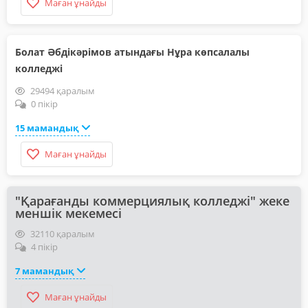
Маған ұнайды
Болат Әбдікәрімов атындағы Нұра көпсалалы
колледжі
29494 қаралым
0 пікір
15 мамандық
Маған ұнайды
"Қарағанды коммерциялық колледжі" жеке
меншік мекемесі
32110 қаралым
4 пікір
7 мамандық
Маған ұнайды