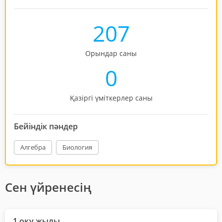
207
Орындар саны
0
Қазіргі үміткерлер саны
Бейіндік пәндер
Алгебра
Биология
Сен үйренесің
1 оқу жылы