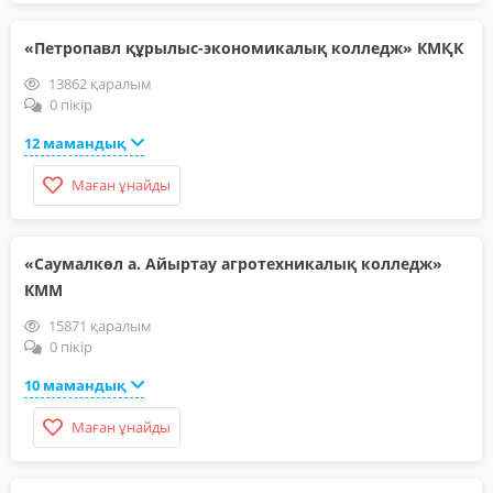
«Петропавл құрылыс-экономикалық колледж» КМҚК
13862 қаралым
0 пікір
12 мамандық
Маған ұнайды
«Саумалкөл а. Айыртау агротехникалық колледж»
КММ
15871 қаралым
0 пікір
10 мамандық
Маған ұнайды