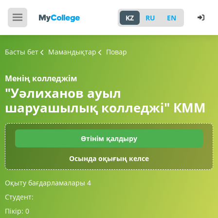
KZ
RU
EN
Басты бет
Мамандықтар
Повар
Менің колледжім
"Уәлиханов ауыл
шаруашылық колледжі" КММ
Өтінім қалдыру
Осында оқығың келсе
Оқыту бағдарламалары
4
Студент:
Пікір:
0