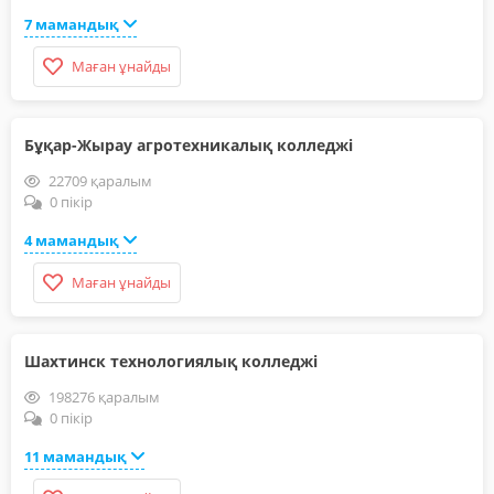
7 мамандық
Маған ұнайды
Бұқар-Жырау агротехникалық колледжі
22709 қаралым
0 пікір
4 мамандық
Маған ұнайды
Шахтинск технологиялық колледжі
198276 қаралым
0 пікір
11 мамандық