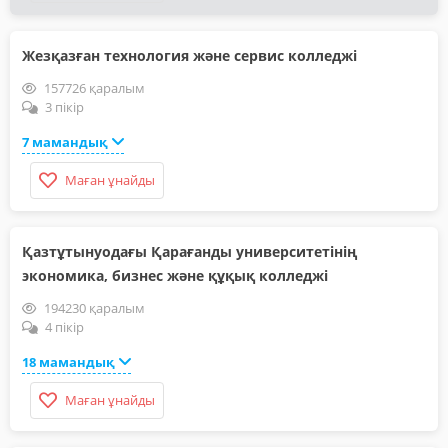
Жезқазған технология және сервис колледжі
157726 қаралым
3 пікір
7 мамандық
Маған ұнайды
Қазтұтынуодағы Қарағанды университетінің
экономика, бизнес және құқық колледжі
194230 қаралым
4 пікір
18 мамандық
Маған ұнайды