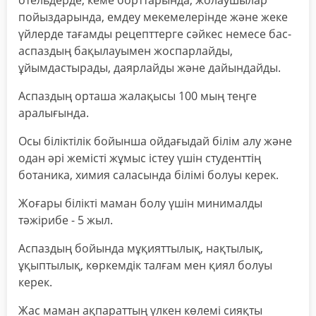
отельдерде, кеме борттарында, жолаушылар
пойыздарында, емдеу мекемелерінде және жеке
үйлерде тағамды рецепттерге сәйкес немесе бас-
аспаздың бақылауымен жоспарлайды,
ұйымдастырады, даярлайды және дайындайды.
Аспаздың орташа жалақысы 100 мың теңге
аралығында.
Осы біліктілік бойынша ойдағыдай білім алу және
одан әрі жемісті жұмыс істеу үшін студенттің
ботаника, химия саласында білімі болуы керек.
Жоғары білікті маман болу үшін минималды
тәжірибе - 5 жыл.
Аспаздың бойында мұқияттылық, нақтылық,
ұқыптылық, көркемдік талғам мен қиял болуы
керек.
Жас маман ақпараттың үлкен көлемі сияқты