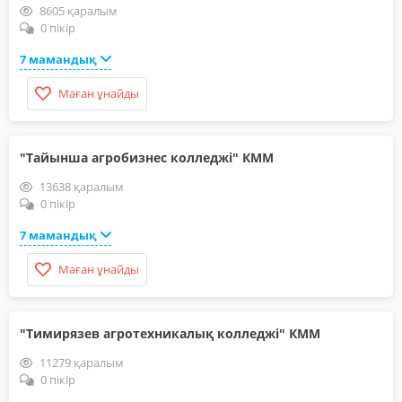
8605 қаралым
0 пікір
7 мамандық
Маған ұнайды
"Тайынша агробизнес колледжі" КММ
13638 қаралым
0 пікір
7 мамандық
Маған ұнайды
"Тимирязев агротехникалық колледжі" КММ
11279 қаралым
0 пікір