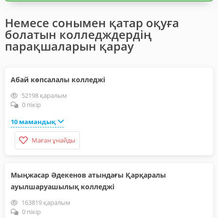
Немесе сонымен қатар оқуға
болатын колледждердің
парақшаларын қарау
Абай көпсалалы колледжі
52198 қаралым
0 пікір
10 мамандық
Маған ұнайды
Мыңжасар Әдекенов атындағы Қарқаралы
ауылшаруашылық колледжі
163819 қаралым
0 пікір