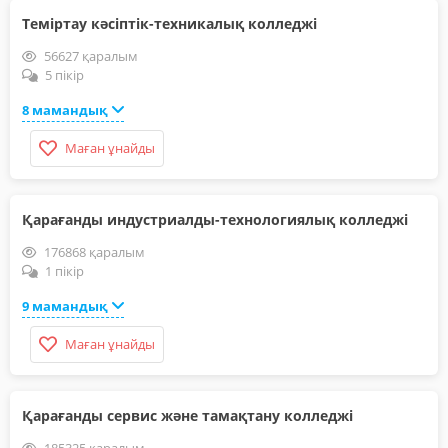
Теміртау кәсіптік-техникалық колледжі
56627 қаралым
5 пікір
8 мамандық
Маған ұнайды
Қарағанды индустриалды-технологиялық колледжі
176868 қаралым
1 пікір
9 мамандық
Маған ұнайды
Қарағанды сервис және тамақтану колледжі