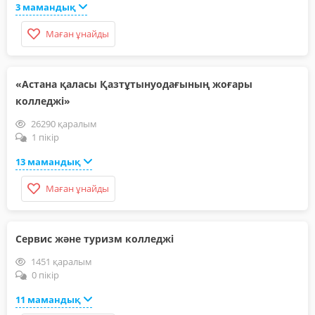
3 мамандық
Маған ұнайды
«Астана қаласы Қазтұтынуодағының жоғары
колледжі»
26290 қаралым
1 пікір
13 мамандық
Маған ұнайды
Сервис және туризм колледжі
1451 қаралым
0 пікір
11 мамандық