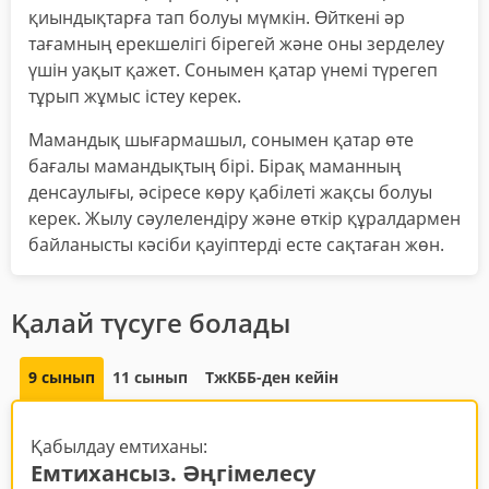
қиындықтарға тап болуы мүмкін. Өйткені әр
тағамның ерекшелігі бірегей және оны зерделеу
үшін уақыт қажет. Сонымен қатар үнемі түрегеп
тұрып жұмыс істеу керек.
Мамандық шығармашыл, сонымен қатар өте
бағалы мамандықтың бірі. Бірақ маманның
денсаулығы, әсіресе көру қабілеті жақсы болуы
керек. Жылу сәулелендіру және өткір құралдармен
байланысты кәсіби қауіптерді есте сақтаған жөн.
Қалай түсуге болады
9 сынып
11 сынып
ТжКББ-ден кейін
Қабылдау емтиханы:
Емтихансыз. Әңгімелесу