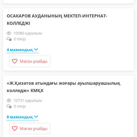
ОСАКАРОВ АУДАНЫНЫҢ МЕКТЕП-ИНТЕРНАТ-
КОЛЛЕДЖІ
10580 қаралым
0 пікір
4 мамандық
Маған ұнайды
«Ж.Қизатов атындағы жоғары ауылшаруашылық
колледж» КМҚК
10731 қаралым
0 пікір
8 мамандық
Маған ұнайды