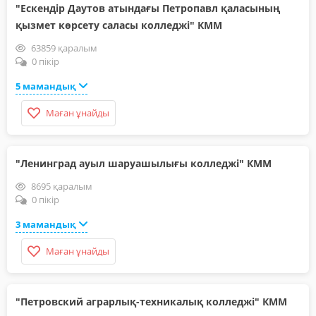
"Ескендір Даутов атындағы Петропавл қаласының
қызмет көрсету саласы колледжі" КММ
63859 қаралым
0 пікір
5 мамандық
Маған ұнайды
"Ленинград ауыл шаруашылығы колледжі" КММ
8695 қаралым
0 пікір
3 мамандық
Маған ұнайды
"Петровский аграрлық-техникалық колледжі" КММ