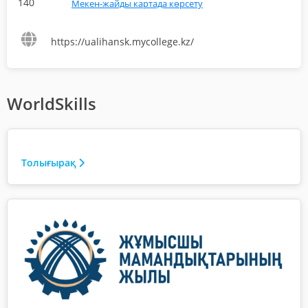
140
Мекен-жайды картада көрсету
https://ualihansk.mycollege.kz/
WorldSkills
Толығырақ