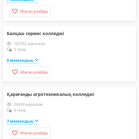
Маған ұнайды
Балқаш сервис колледжі
162352 қаралым
2 пікір
6 мамандық
Маған ұнайды
Қарағанды агротехникалық колледжі
26639 қаралым
0 пікір
7 мамандық
Маған ұнайды