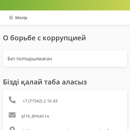
Мәзір
О борьбе с коррупцией
Бет толтырылмаған
Бізді қалай таба аласыз
+7 (71542) 2 16 43
pl16_@mail.ru