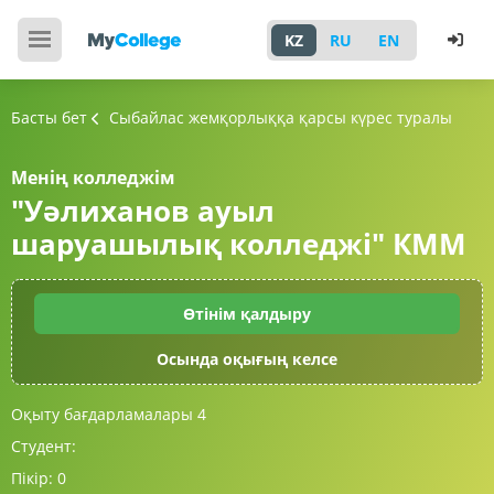
KZ
RU
EN
Басты бет
Сыбайлас жемқорлыққа қарсы күрес туралы
Менің колледжім
"Уәлиханов ауыл
шаруашылық колледжі" КММ
Өтінім қалдыру
Осында оқығың келсе
Оқыту бағдарламалары
4
Студент:
Пікір:
0