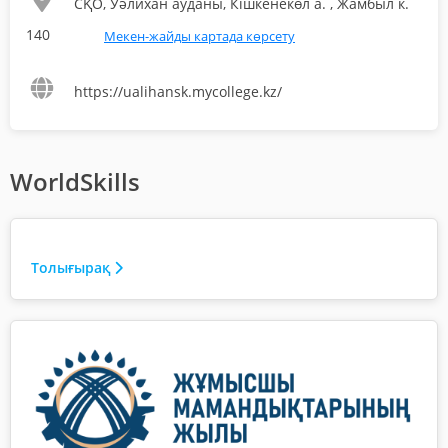
СҚО, Уәлихан ауданы, Кішкенекөл а. , Жамбыл к.
140
Мекен-жайды картада көрсету
https://ualihansk.mycollege.kz/
WorldSkills
Толығырақ