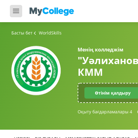
Басты бет
WorldSkills
Менің колледжім
"Уәлихано
КММ
Өтінім қалдыру
Оқыту бағдарламалары
4