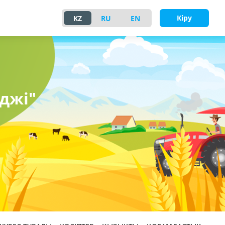
Кіру
KZ
RU
EN
джі"