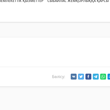
ЕМЛЕКЕТТІК ҚЫЗМЕТТЕР
СЫБАЙЛАС ЖЕМҚОРЛЫҚҚА ҚАРСЫ 
Бөлісу: