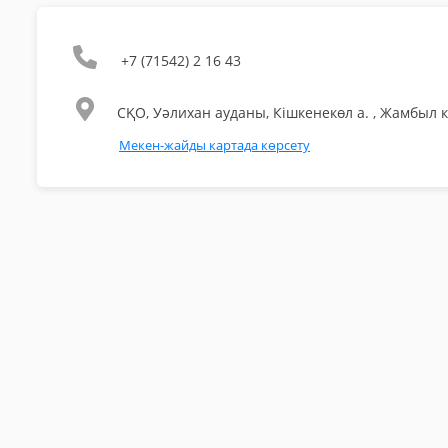
+7 (71542) 2 16 43
СҚО, Уәлихан ауданы, Кішкенекөл а. , Жамбыл к
Мекен-жайды картада көрсету