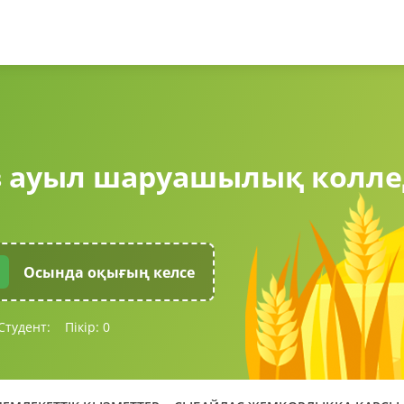
в ауыл шаруашылық колле
Осында оқығың келсе
Студент:
Пікір:
0