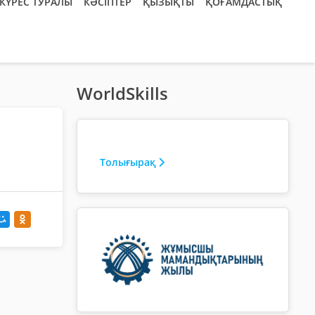
КҮРЕС ТУРАЛЫ
КӘСІПТЕР
ҚЫЗЫҚТЫ
ҚОҒАМДАСТЫҚ
WorldSkills
Толығырақ