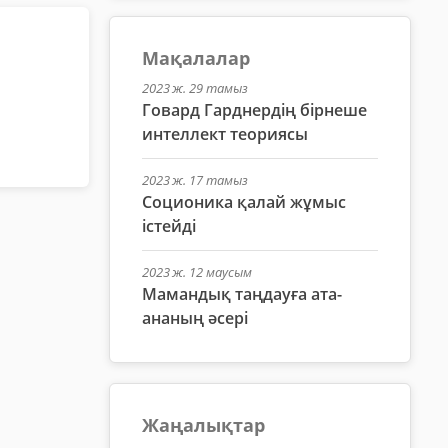
Мақалалар
2023 ж. 29 тамыз
Говард Гарднердің бірнеше
интеллект теориясы
2023 ж. 17 тамыз
Соционика қалай жұмыс
істейді
2023 ж. 12 маусым
Мамандық таңдауға ата-
ананың әсері
Жаңалықтар