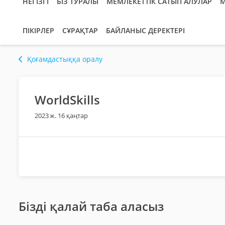
НЕГІЗГІ
БІЗ ТУРАЛЫ
МЕМЛЕКЕТТІК САТЫП АЛУЛАР
М
ПІКІРЛЕР
СҰРАҚТАР
БАЙЛАНЫС ДЕРЕКТЕРІ
Қоғамдастыққа оралу
WorldSkills
2023 ж. 16 қаңтар
Бізді қалай таба аласыз