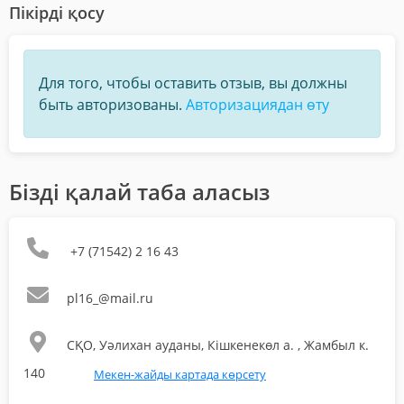
Пікірді қосу
Для того, чтобы оставить отзыв, вы должны
быть авторизованы.
Авторизациядан өту
Бізді қалай таба аласыз
+7 (71542) 2 16 43
pl16_@mail.ru
СҚО, Уәлихан ауданы, Кішкенекөл а. , Жамбыл к.
140
Мекен-жайды картада көрсету