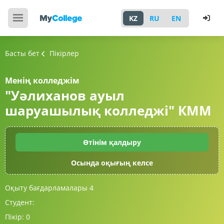
KZ
RU
EN
Басты бет
Пікірлер
Менің колледжім
"Уәлиханов ауыл
шаруашылық колледжі" КММ
Өтінім қалдыру
Осында оқығың келсе
Оқыту бағдарламалары
4
Студент:
Пікір:
0