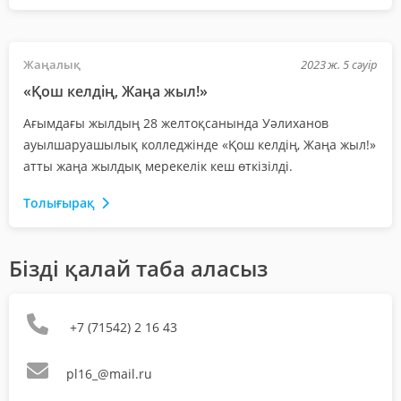
Жаңалық
2023 ж. 5 сәуір
«Қош келдің, Жаңа жыл!»
Ағымдағы жылдың 28 желтоқсанында Уәлиханов
ауылшаруашылық колледжінде «Қош келдің, Жаңа жыл!»
атты жаңа жылдық мерекелік кеш өткізілді.
Толығырақ
Бізді қалай таба аласыз
+7 (71542) 2 16 43
pl16_@mail.ru