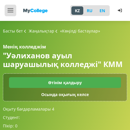
KZ
RU
EN
Басты бет
Жаңалықтар
«Көңілді бастаулар»
Менің колледжім
"Уәлиханов ауыл
шаруашылық колледжі" КММ
Өтінім қалдыру
Осында оқығың келсе
Оқыту бағдарламалары
4
Студент:
Пікір:
0