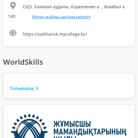
СҚО, Уәлихан ауданы, Кішкенекөл а. , Жамбыл к.
140
Мекен-жайды картада көрсету
https://ualihansk.mycollege.kz/
WorldSkills
Толығырақ