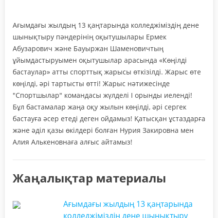
Ағымдағы жылдың 13 қаңтарында колледжіміздің дене
шынықтыру пәндерінің оқытушылары Ермек
Абузарович және Бауыржан Шаменовичтың
ұйымдастыруымен оқытушылар арасында «Көңілді
бастаулар» атты спорттық жарысы өткізілді. Жарыс өте
көңілді, әрі тартысты өтті! Жарыс нәтижесінде
"Спортшылар" командасы жүлделі I орынды иеленді!
Бұл бастамалар жаңа оқу жылын көңілді, әрі сергек
бастауға әсер етеді деген ойдамыз! Қатысқан ұстаздарға
және әділ қазы өкілдері болған Нурия Закировна мен
Алия Алькеновнаға алғыс айтамыз!
Жаңалықтар материалы
Ағымдағы жылдың 13 қаңтарында
колледжіміздің дене шынықтыру