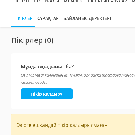
НЕГІЗГІ
БІЗ ТУРАЛЫ
МЕМЛЕКЕТТІК САТЫП АЛУЛАР
М
ПІКІРЛЕР
СҰРАҚТАР
БАЙЛАНЫС ДЕРЕКТЕРІ
Пікірлер (0)
Мұнда оқыдыңыз ба?
Өз пікіріңізді қалдырыңыз, мүмкін, бұл басқа жастарға таңда
қалыптасады.
Пікір қалдыру
Әзірге ешқандай пікір қалдырылмаған