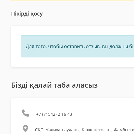
Пікірді қосу
Для того, чтобы оставить отзыв, вы должны 
Бізді қалай таба аласыз
+7 (71542) 2 16 43
СҚО, Уәлихан ауданы, Кішкенекөл а. , Жамбыл к