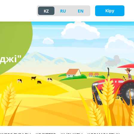
Кіру
KZ
RU
EN
джі"