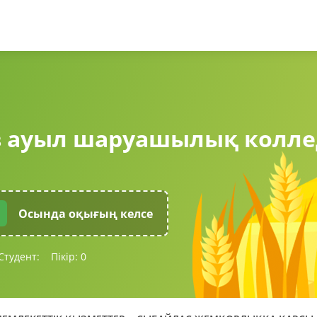
в ауыл шаруашылық колле
Осында оқығың келсе
Студент:
Пікір:
0