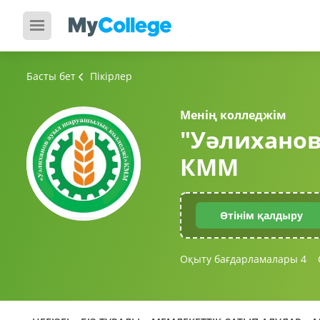
Басты бет
Пікірлер
Менің колледжім
"Уәлихано
КММ
Өтінім қалдыру
Оқыту бағдарламалары
4