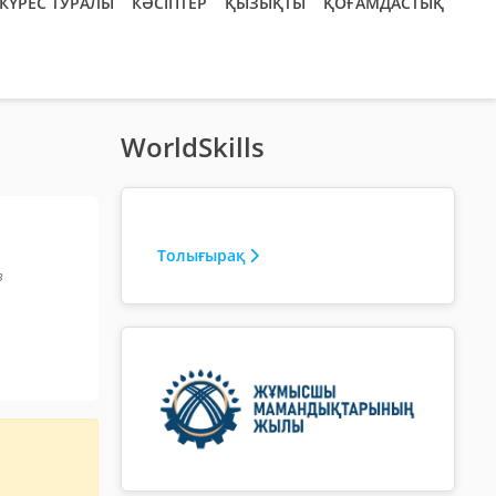
КҮРЕС ТУРАЛЫ
КӘСІПТЕР
ҚЫЗЫҚТЫ
ҚОҒАМДАСТЫҚ
WorldSkills
Толығырақ
з