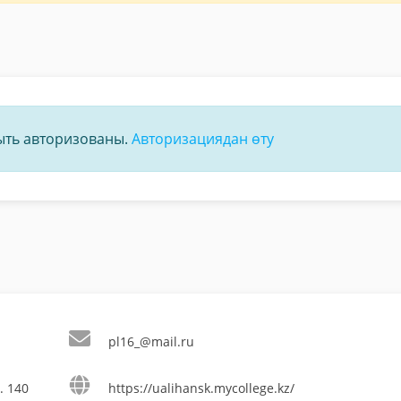
быть авторизованы.
Авторизациядан өту
pl16_@mail.ru
. 140
https://ualihansk.mycollege.kz/