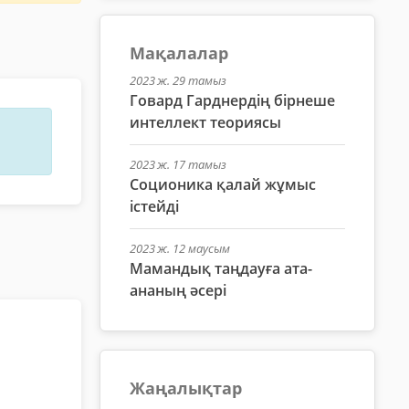
Мақалалар
2023 ж. 29 тамыз
Говард Гарднердің бірнеше
интеллект теориясы
2023 ж. 17 тамыз
Соционика қалай жұмыс
істейді
2023 ж. 12 маусым
Мамандық таңдауға ата-
ананың әсері
Жаңалықтар