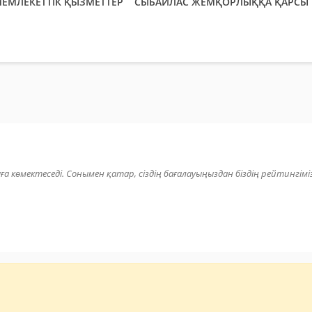
ЕМЛЕКЕТТІК ҚЫЗМЕТТЕР
СЫБАЙЛАС ЖЕМҚОРЛЫҚҚА ҚАРСЫ 
уға көмектеседі. Сонымен қатар, сіздің бағалауыңыздан біздің рейтингімі