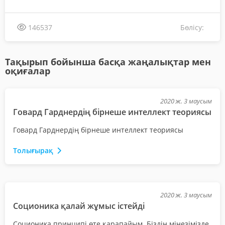
Бөлісу:
146537
Тақырып бойынша басқа жаңалықтар мен
оқиғалар
2020 ж. 3 маусым
Говард Гарднердің бірнеше интеллект теориясы
Говард Гарднердің бірнеше интеллект теориясы
Толығырақ
2020 ж. 3 маусым
Соционика қалай жұмыс істейді
Соционика принципі өте қарапайым. Біздің мінезімізде