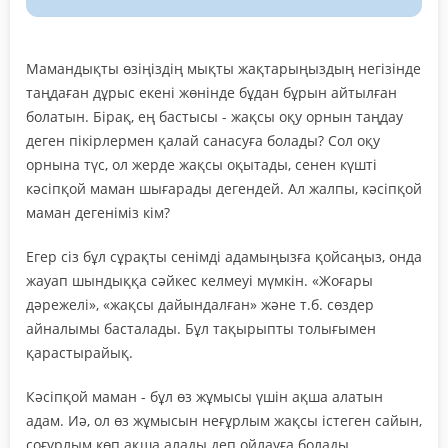
Мамандықты өзіңіздің мықты жақтарыңыздың негізінде
таңдаған дұрыс екені жөнінде бұдан бұрын айтылған
болатын. Бірақ, ең бастысы - жақсы оқу орнын таңдау
деген пікірлермен қалай санасуға болады? Сол оқу
орнына түс, ол жерде жақсы оқытады, сенен күшті
кәсіпқой маман шығарады дегендей. Ал жалпы, кәсіпқой
маман дегеніміз кім?
Егер сіз бұл сұрақты сенімді адамыңызға қойсаңыз, онда
жауап шындыққа сәйкес келмеуі мүмкін. «Жоғары
дәрежелі», «жақсы дайындалған» және т.б. сөздер
айналымы басталады. Бұл тақырыпты толығымен
қарастырайық.
Кәсіпқой маман - бұл өз жұмысы үшін ақша алатын
адам. Иә, ол өз жұмысын неғұрлым жақсы істеген сайын,
соғұрлым көп ақша алады деп ойлауға болады.