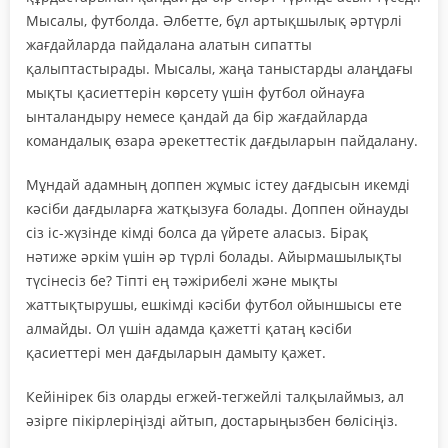
Мысалы, футболда. Әлбетте, бұл артықшылық әртүрлі
жағдайларда пайдалана алатын сипатты
қалыптастырады. Мысалы, жаңа таныстарды алаңдағы
мықты қасиеттерін көрсету үшін футбол ойнауға
ынталандыру немесе қандай да бір жағдайларда
командалық өзара әрекеттестік дағдыларын пайдалану.
Мұндай адамның доппен жұмыс істеу дағдысын икемді
кәсіби дағдыларға жатқызуға болады. Доппен ойнауды
сіз іс-жүзінде кімді болса да үйрете аласыз. Бірақ
нәтиже әркім үшін әр түрлі болады. Айырмашылықты
түсінесіз бе? Тіпті ең тәжірибелі және мықты
жаттықтырушы, ешкімді кәсіби футбол ойыншысы ете
алмайды. Ол үшін адамда қажетті қатаң кәсіби
қасиеттері мен дағдыларын дамыту қажет.
Кейінірек біз оларды егжей-тегжейлі талқылаймыз, ал
әзірге пікірлеріңізді айтып, достарыңызбен бөлісіңіз.