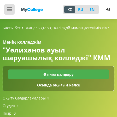
KZ
RU
EN
Басты бет
Жаңалықтар
Кәсіпқой маман дегеніміз кім?
Менің колледжім
"Уәлиханов ауыл
шаруашылық колледжі" КММ
Өтінім қалдыру
Осында оқығың келсе
Оқыту бағдарламалары
4
Студент:
Пікір:
0