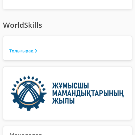
WorldSkills
Толығырақ
Мақалалар