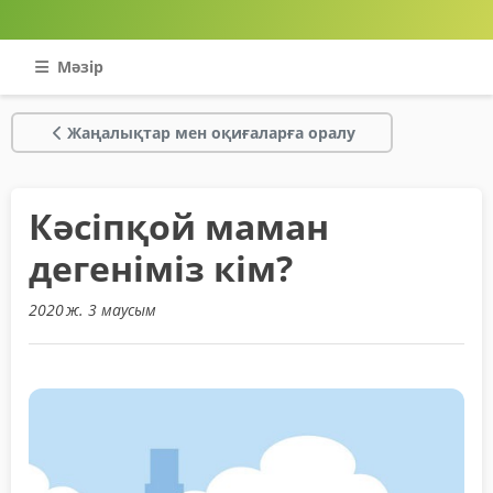
Мәзір
Жаңалықтар мен оқиғаларға оралу
Кәсіпқой маман
дегеніміз кім?
2020 ж. 3 маусым