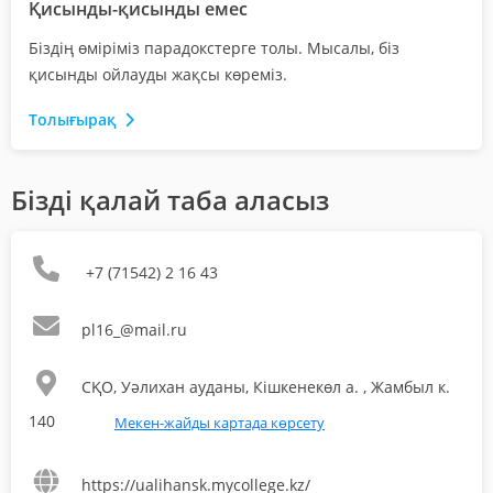
Қисынды-қисынды емес
Біздің өміріміз парадокстерге толы. Мысалы, біз
қисынды ойлауды жақсы көреміз.
Толығырақ
Бізді қалай таба аласыз
+7 (71542) 2 16 43
pl16_@mail.ru
СҚО, Уәлихан ауданы, Кішкенекөл а. , Жамбыл к.
140
Мекен-жайды картада көрсету
https://ualihansk.mycollege.kz/