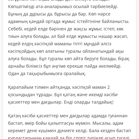
Көпшігімізді ата-аналарымыз осылай тәрбиелейді.
Бұның да дұрысы да, бұрысы да бар. Көп нәрсе
адамның қандай ортада жұмыс істейтініне байланысты.
Себебі, кедей елде бәрінен де жақсы жұмыс істеп, көк
тиын алуға болады, ал бай елде жұмысты нашар жасап,
кедей елдің кәсіпқой маманы тіпті мұндай әлсіз
кәсіпқойдың көп алатыны туралы ойланатындай ақы
алуға болады. Бұл туралы көп айта беруге болады, бірақ
арнайы білімсіз бұл әңгіме ерекше пайда әкелмейді.
Одан да тақырыбымызға оралайық.
Қарапайым тілмен айтқанда, кәсіпқой маман 2
қосындыдан тұрады. Бұл қатаң және икемді кәсіби
қасиеттер мен дағдылар. Енді оларды талдайық!
Қатаң кәсіби қасиеттер мен дағдылар адамда туғаннан
бастап, өмір бойы қалыптасуы мүмкін. Мысалы, адам
керемет дене күшімен дүниеге келді. Бала кезден бастап
құрдастарынан қандай да бір спорт түрінде асып түседі.