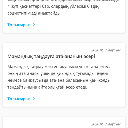
4 жұп қасиеттері бар, олардың үйлесімі біздің
социотипімізді анықтайды.
Толығырақ
2020 ж. 3 маусым
Мамандық таңдауға ата-ананың әсері
Мамандық таңдау мектеп оқушысы үшін ғана емес,
оның ата-анасы үшін де қиындық туғызады. Әдейі
немесе байқаусызда ата-ана баласының қай жолды
таңдайтынына айтарлықтай әсер етеді.
Толығырақ
2020 ж. 3 маусым