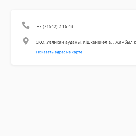
+7 (71542) 2 16 43
СҚО, Уәлихан ауданы, Кішкенекөл а. , Жамбыл к
Показать адрес на карте