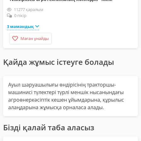
11277 қаралым
0 пікір
3 мамандық
Маған ұнайды
Қайда жұмыс істеуге болады
Ауыл шаруашылығы өндірісінің тракторшы-
машинисі түлектері түрлі меншік нысанындағы
агроөнеркәсіптік кешен ұйымдарына, құрылыс
алаңдарына жұмысқа орналаса алады.
Бізді қалай таба аласыз