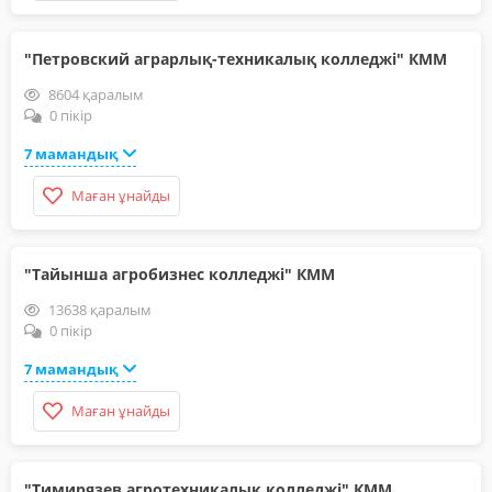
"Петровский аграрлық-техникалық колледжі" КММ
8604 қаралым
0 пікір
7 мамандық
Маған ұнайды
"Тайынша агробизнес колледжі" КММ
13638 қаралым
0 пікір
7 мамандық
Маған ұнайды
"Тимирязев агротехникалық колледжі" КММ