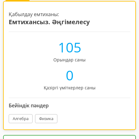
Қабылдау емтиханы:
Емтихансыз. Әңгімелесу
105
Орындар саны
0
Қазіргі үміткерлер саны
Бейіндік пәндер
Алгебра
Физика