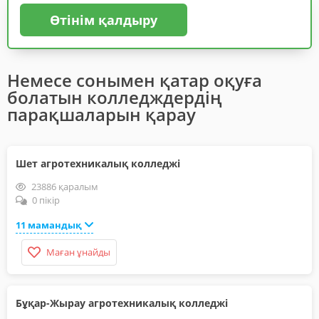
Өтінім қалдыру
Немесе сонымен қатар оқуға
болатын колледждердің
парақшаларын қарау
Шет агротехникалық колледжі
23886 қаралым
0 пікір
11 мамандық
Маған ұнайды
Бұқар-Жырау агротехникалық колледжі