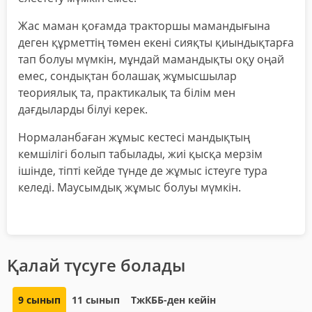
Жас маман қоғамда тракторшы мамандығына
деген құрметтің төмен екені сияқты қиындықтарға
тап болуы мүмкін, мұндай мамандықты оқу оңай
емес, сондықтан болашақ жұмысшылар
теориялық та, практикалық та білім мен
дағдыларды білуі керек.
Нормаланбаған жұмыс кестесі мандықтың
кемшілігі болып табылады, жиі қысқа мерзім
ішінде, тіпті кейде түнде де жұмыс істеуге тура
келеді. Маусымдық жұмыс болуы мүмкін.
Қалай түсуге болады
9 сынып
11 сынып
ТжКББ-ден кейін