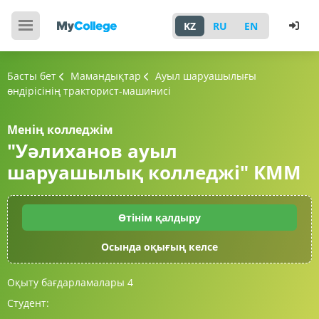
KZ
RU
EN
Басты бет
Мамандықтар
Ауыл шаруашылығы
өндірісінің тракторист-машинисі
Менің колледжім
"Уәлиханов ауыл
шаруашылық колледжі" КММ
Өтінім қалдыру
Осында оқығың келсе
Оқыту бағдарламалары
4
Студент: