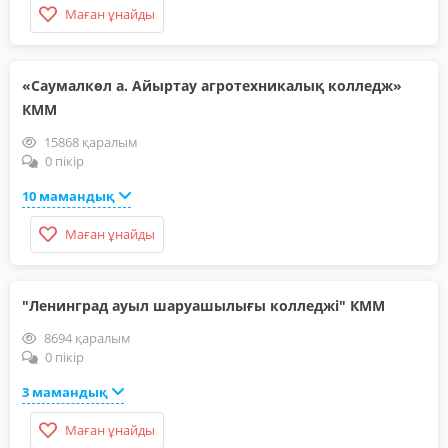
Маған ұнайды
«Саумалкөл а. Айыртау агротехникалық колледж»
КММ
15868 қаралым
0 пікір
10 мамандық
Маған ұнайды
"Ленинград ауыл шаруашылығы колледжі" КММ
8694 қаралым
0 пікір
3 мамандық
Маған ұнайды