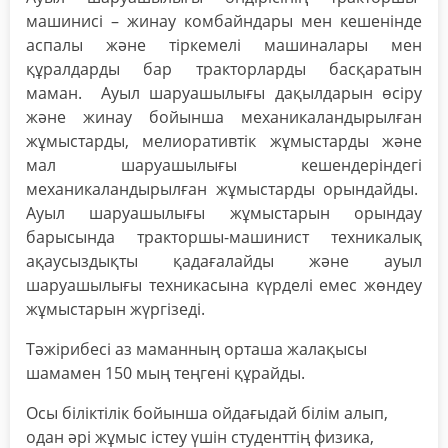
машинисі – жинау комбайндары мен кешенінде
аспалы және тіркемелі машиналары мен
құралдарды бар тракторларды басқаратын
маман. Ауыл шаруашылығы дақылдарын өсіру
және жинау бойынша механикаландырылған
жұмыстарды, мелиоративтік жұмыстарды және
мал шаруашылығы кешендеріндегі
механикаландырылған жұмыстарды орындайды.
Ауыл шаруашылығы жұмыстарын орындау
барысында тракторшы-машинист техникалық
ақаусыздықты қадағалайды және ауыл
шаруашылығы техникасына күрделі емес жөндеу
жұмыстарын жүргізеді.
Тәжірибесі аз маманның орташа жалақысы
шамамен 150 мың теңгені құрайды.
Осы біліктілік бойынша ойдағыдай білім алып,
одан әрі жұмыс істеу үшін студенттің физика,