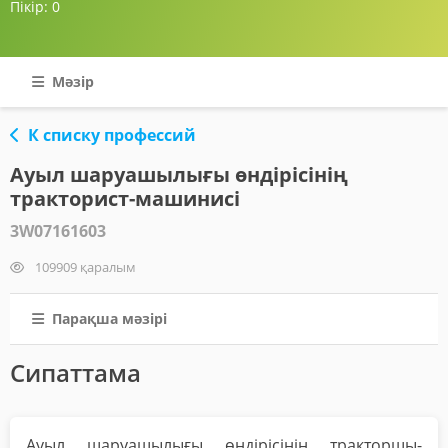
Пікір:
0
Мәзір
К списку профессий
Ауыл шаруашылығы өндірісінің
тракторист-машинисі
3W07161603
109909 қаралым
Парақша мәзірі
Сипаттама
Ауыл шаруашылығы өндірісінің тракторшы-