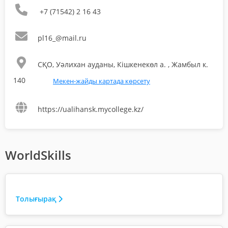
+7 (71542) 2 16 43
pl16_@mail.ru
СҚО, Уәлихан ауданы, Кішкенекөл а. , Жамбыл к.
140
Мекен-жайды картада көрсету
https://ualihansk.mycollege.kz/
WorldSkills
Толығырақ