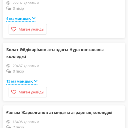
22707 қаралым
0 пікір
4 мамандық
Маған ұнайды
Болат Әбдікәрімов атындағы Нұра көпсалалы
колледжі
29487 қаралым
0 пікір
15 мамандық
Маған ұнайды
Ғалым Жарылғапов атындағы аграрлық колледжі
18406 қаралым
2 пікір