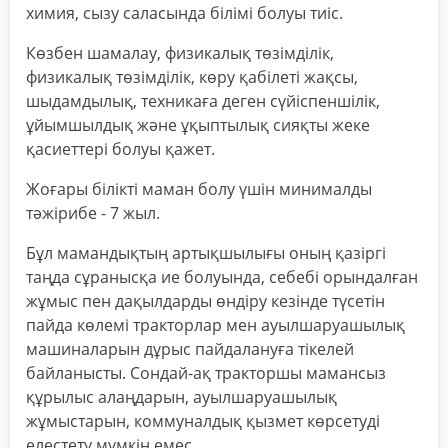
химия, сызу саласында білімі болуы тиіс.
Көзбен шамалау, физикалық төзімділік,
физикалық төзімділік, көру қабілеті жақсы,
шыдамдылық, техникаға деген сүйіспеншілік,
ұйымшылдық және ұқыптылық сияқты жеке
қасиеттері болуы қажет.
Жоғары білікті маман болу үшін минималды
тәжірибе - 7 жыл.
Бұл мамандықтың артықшылығы оның қазіргі
таңда сұранысқа ие болуында, себебі орындалған
жұмыс пен дақылдарды өндіру кезінде түсетін
пайда көлемі тракторлар мен ауылшаруашылық
машиналарын дұрыс пайдалануға тікелей
байланысты. Сондай-ақ тракторшы мамансыз
құрылыс алаңдарын, ауылшаруашылық
жұмыстарын, коммуналдық қызмет көрсетуді
елестету мүмкін емес.