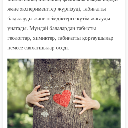
және эксперименттер жүргізуді, табиғатты
бақылауды және өсімдіктерге күтім жасауды
ұнатады. Мұндай балалардан табысты
геологтар, химиктер, табиғатты қорғаушылар
немесе саяхатшылар өседі.