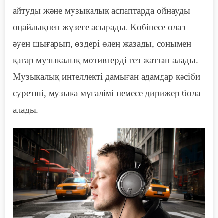
айтуд
ы
және музыкалық аспаптарда ойнауд
ы
оңай
лықпен жүзеге асырады
. Көбінесе олар
әуен шығарып, өздері өлең жазады, сонымен
қатар музыкалық мотивтерді тез жаттап алады.
Музыкалық интеллекті дамыған адамдар кәсіби
суретші, музыка мұғалімі немесе дирижер бола
алады.