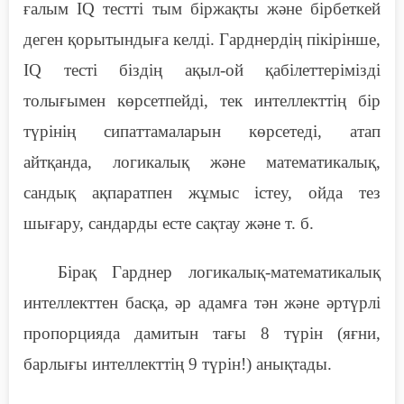
ғалым IQ тестті тым біржақты және бірбеткей
деген қорытындыға келді. Гарднердің пікірінше,
IQ тесті біздің ақыл-ой қабілеттерімізді
толығымен көрсетпейді, тек интеллекттің бір
түрінің сипаттамаларын көрсетеді, атап
айтқанда, логикалық және математикалық,
сандық ақпаратпен жұмыс істеу, ойда тез
шығару, сандарды есте сақтау және т. б.
Бірақ Гарднер логикалық-математикалық
интеллекттен басқа, әр адамға тән және әртүрлі
пропорцияда дамитын тағы 8 түрін (яғни,
барлығы интеллекттің 9 түрін!) анықтады.