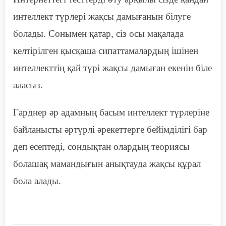
интеллект түрлері
жақсы
дамығанын білуге
болады. Сонымен қатар, сіз осы мақалада
келтірілген қысқаша сипаттамалардың ішінен
интеллекттің қай түрі
жақсы
дамыған екенін біле
аласыз.
Гарднер әр адамның басым интеллект түрлеріне
байланысты әртүрлі әрекеттерге бейімділігі бар
деп есептеді, сондықтан олардың теориясы
болашақ мамандығын анықтауда жақсы құрал
бола алады.