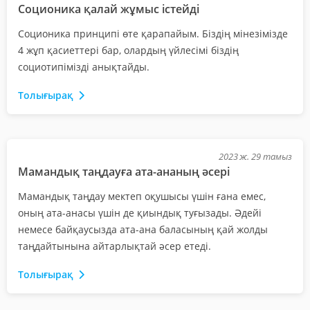
Соционика қалай жұмыс істейді
Соционика принципі өте қарапайым. Біздің мінезімізде
4 жұп қасиеттері бар, олардың үйлесімі біздің
социотипімізді анықтайды.
Толығырақ
2023 ж. 29 тамыз
Мамандық таңдауға ата-ананың әсері
Мамандық таңдау мектеп оқушысы үшін ғана емес,
оның ата-анасы үшін де қиындық туғызады. Әдейі
немесе байқаусызда ата-ана баласының қай жолды
таңдайтынына айтарлықтай әсер етеді.
Толығырақ