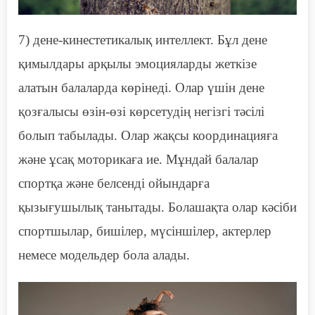
7) дене-кинестетикалық интеллект. Бұл дене
қимылдары арқылы эмоцияларды жеткізе
алатын балаларда көрінеді. Олар үшін дене
қозғалысы
өзін-өзі көрсетудің негізгі тәсілі
болып табылады. Олар жақсы
координацияға
және ұсақ моторикаға ие. Мұндай балалар
спортқа және белсенді ойындарға
қызығушылық танытады. Болашақта олар кәсіби
спортшылар, бишілер, мүсіншілер, актерлер
немесе модельдер бола алады.