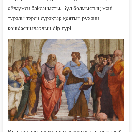
ойлаумен байланысты. Бұл болмыстың мәні
туралы терең сұрақтар қоятын рухани
көшбасшылардың бір түрі.
Интернеттегі
тесттерді
өту арқылы сізде қандай