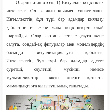
Оларды атап өтсек
:
1)
В
изуалды-кеңістіктік
интеллект. Ол жарқын қиялмен сипатталады.
Интеллекттің бұл түрі бар адамдар қиялдау
қабілетіне ие және жаңа кеңістіктерді оңай
шарлайды. Олар картаны есте сақтауға және
салуға, сондай-ақ фигуралар мен модельдердің
басында визуализациялауға қабілетті.
Интеллекттің бұл түрі бар адамдар әдетте
суретші, сәулетші, мүсінші немесе
мультипликатор сияқты өнерге қатысты
мамандықтарға қызығушылық танытады.