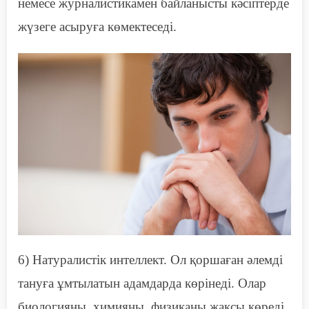
немесе журналистикамен байланысты кәсіптерде
жүзеге асыруға көмектеседі.
6)
Н
атуралистік интеллект. Ол қоршаған әлемді
тануға ұмтылатын адамдарда көрінеді. Олар
биологияны, химияны, физиканы жақсы көреді