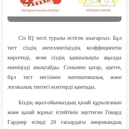
Сіз IQ тесті туралы естіген шығарсыз. Бұл
тест сіздің интеллектіңіздің коэффициентін
көрсетеді, яғни сіздің қаншалықты ақылды
екеніңізді анықтайды. Сонымен қатар, әдетте,
бұл тест негізінен математикалық және
логикалық типтегі есептерді қамтиды.
Біздің ақыл-ойымыздың қалай құрылғанын
және қалай жұмыс істейтінін зерттеген Говард
Гарднер есімді 20 ғасырдағы американдық