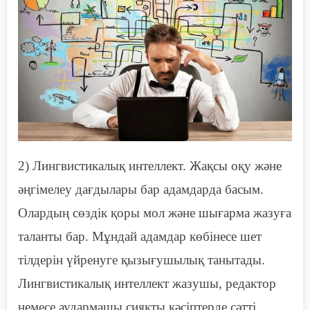
2)
Л
ингвистикалық интеллект. Жақсы оқу және
әңгімелеу дағдылары бар адамдарда басым.
Олардың сөздік қоры мол және
шығарма
жазуға
таланты бар. Мұндай адамдар көбінесе шет
тілдерін үйренуге қызығушылық танытады.
Лингвистикалық интеллект жазушы, редактор
немесе аудармашы сияқты кәсіптерде сәтті