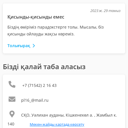
2023 ж. 29 тамыз
Қисынды-қисынды емес
Біздің өміріміз парадокстерге толы. Мысалы, біз
қисынды ойлауды жақсы көреміз.
Толығырақ
Бізді қалай таба аласыз
+7 (71542) 2 16 43
pl16_@mail.ru
СҚО, Уәлихан ауданы, Кішкенекөл а. , Жамбыл к.
140
Мекен-жайды картада көрсету