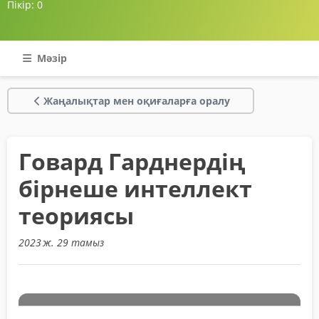
Пікір:
0
Мәзір
Жаңалықтар мен оқиғаларға оралу
Говард Гарднердің
бірнеше интеллект
теориясы
2023 ж. 29 тамыз