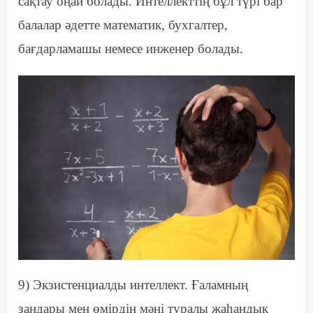
сақтау оңай
болады
. Интеллекттің бұл түрі бар
балалар әдетте математик, бухгалтер,
бағдарламашы немесе инженер болады.
9)
Э
кзистенциалды интеллект. Ғаламның
заңдары мен өмірдің мәні туралы жаһандық