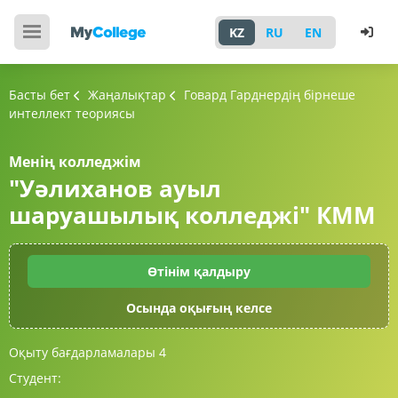
KZ
RU
EN
Басты бет
Жаңалықтар
Говард Гарднердің бірнеше
интеллект теориясы
Менің колледжім
"Уәлиханов ауыл
шаруашылық колледжі" КММ
Өтінім қалдыру
Осында оқығың келсе
Оқыту бағдарламалары
4
Студент: