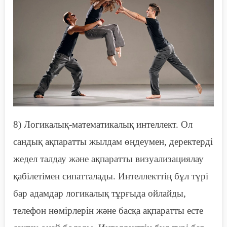
8)
Л
огикалық-математикалық интеллект. Ол
сандық ақпаратты жылдам өңдеумен, деректерді
жедел талдау және ақпаратты визуализациялау
қабілетімен сипатталады. Интеллекттің бұл түрі
бар адамдар
логикалық тұрғыда
ойла
йды
,
телефон нөмірлерін және басқа ақпаратты есте