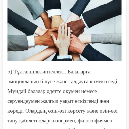
5) Тұлғаішілік интеллект. Балаларға
эмоцияларын білуге және талдауға көмектеседі.
Мұндай балалар әдетте оқумен немесе
серуендеумен жалғыз уақыт өткізгенді жөн
көреді. Олардың өзін-өзі көрсету және өзін-өзі
тану қабілеті оларға өнермен, философиямен