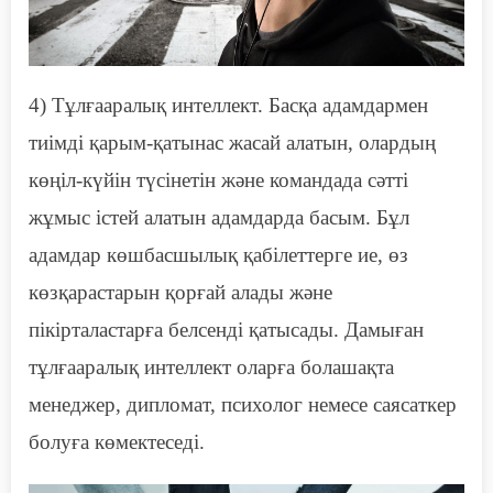
4)
Т
ұлғааралық интеллект. Басқа адамдармен
тиімді қарым-қатынас жасай алатын, олардың
көңіл-күйін түсінетін және командада сәтті
жұмыс істей алатын адамдарда басым. Бұл
адамдар көшбасшылық қабілеттерге ие, өз
көзқарастарын қорғай алады және
пікірталастарға белсенді қатысады. Дамыған
тұлғааралық интеллект оларға болашақта
менеджер, дипломат, психолог немесе саясаткер
болуға көмектеседі.